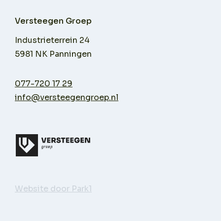
Versteegen Groep
Industrieterrein 24
5981 NK Panningen
077-720 17 29
info@versteegengroep.nl
Website door Park1